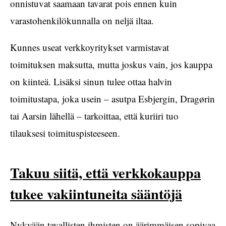
onnistuvat saamaan tavarat pois ennen kuin
varastohenkilökunnalla on neljä iltaa.
Kunnes useat verkkoyritykset varmistavat
toimituksen maksutta, mutta joskus vain, jos kauppa
on kiinteä. Lisäksi sinun tulee ottaa halvin
toimitustapa, joka usein – asutpa Esbjergin, Dragørin
tai Aarsin lähellä – tarkoittaa, että kuriiri tuo
tilauksesi toimituspisteeseen.
Takuu siitä, että verkkokauppa
tukee vakiintuneita sääntöjä
Nykyään tavallisten ihmisten on äärimmäisen sopivaa