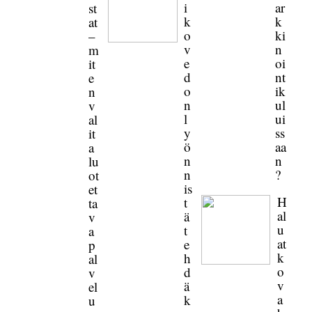
i
ar
st
k
k
at
o
ki
–
v
n
m
e
oi
it
d
nt
e
o
ik
n
n
ul
v
l
ui
al
y
ss
it
ö
aa
a
n
n
lu
n
?
ot
is
et
H
t
ta
al
ä
v
u
t
a
at
e
p
k
h
al
o
d
v
v
ä
el
a
k
u