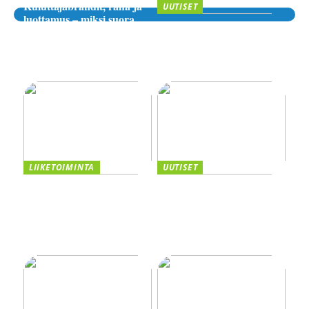
Kuluttajabrändit, raha ja
UUTISET
luottamus – miksi suora
Sijoittaminen, riskit ja
lähde kiinnostaa yhä
digitaaliset alustat – miten
enemmän?
valita luotettava palvelu
verkossa?
LIIKETOIMINTA
UUTISET
Taivutus osana tehokasta
Kannattaako
tuotantoa
kasvuyrityksen ottaa
yrityslaina vai myydä
osakkeita? Vertaile
vaihtoehdot