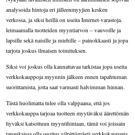
analysoida hintoja eri jälleenmyyjien kesken
verkossa, ja siksi heillä on useita Internet-varastoja.
leimaamalla tuotteiden myyntiarvon – vauvoille ja
lapsille sekä naisille ja miehille – painokkaasti ja jopa
tarjota joskus ilmaisen toimituksen.
Siksi voi joskus olla kannattavaa tarkistaa jopa useita
verkkokauppoja myynnin jälkeen ennen tapahtuman
suorittamista, jotta saat varmasti halvimman hinnan.
Tästä huolimatta tulee olla valppaana, että jos
verkkokauppa tarjoaa tuotteen myytäväksi äärettömän
hyväksi katsottuun myyntihintaan, tämä voi joissain
tapauksissa olla osoitus vilpittömästä verkkokaupasta.