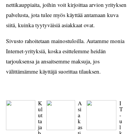
nettikauppiaita, joihin voit kirjoittaa arvion yrityksen
palvelusta, jota tulee myös käyttää antamaan kuva
siitä, kuinka tyytyväisiä asiakkaat ovat.
Sivusto rahoitetaan mainostuloilla. Autamme monia
Internet-yrityksiä, koska esittelemme heidän
tarjouksensa ja ansaitsemme maksuja, jos
välittämämme käyttäjä suorittaa tilauksen.
K
A
I
ul
si
T
ut
a
-
ta
k
u
ja
as
l
b
ti
k