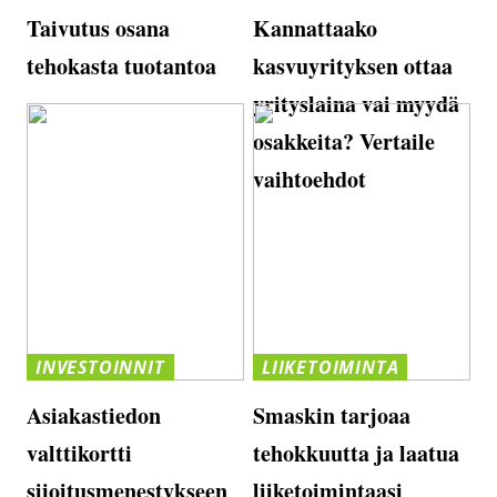
Taivutus osana
Kannattaako
tehokasta tuotantoa
kasvuyrityksen ottaa
yrityslaina vai myydä
osakkeita? Vertaile
vaihtoehdot
INVESTOINNIT
LIIKETOIMINTA
Asiakastiedon
Smaskin tarjoaa
valttikortti
tehokkuutta ja laatua
sijoitusmenestykseen
liiketoimintaasi