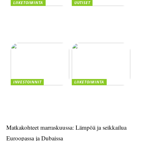
LIIKETOIMINTA
UUTISET
Taivutus osana tehokasta
Kannattaako
tuotantoa
kasvuyrityksen ottaa
yrityslaina vai myydä
osakkeita? Vertaile
vaihtoehdot
INVESTOINNIT
LIIKETOIMINTA
Asiakastiedon valttikortti
Smaskin tarjoaa
sijoitusmenestykseen –
tehokkuutta ja laatua
CRM:n Rooli
liiketoimintaasi
Matkakohteet marraskuussa: Lämpöä ja seikkailua
Euroopassa ja Dubaissa