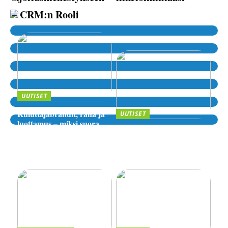
– CRM:n Rooli
UUTISET
Kuluttajabrändit, raha ja
UUTISET
luottamus – miksi suora
Sijoittaminen, riskit ja
lähde kiinnostaa yhä
digitaaliset alustat – miten
enemmän?
valita luotettava palvelu
verkossa?