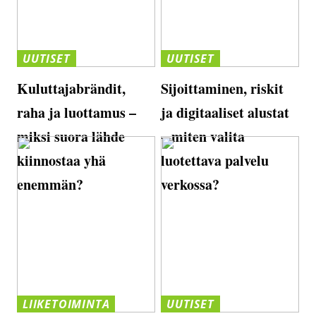
UUTISET
UUTISET
Kuluttajabrändit,
Sijoittaminen, riskit
raha ja luottamus –
ja digitaaliset alustat
miksi suora lähde
– miten valita
kiinnostaa yhä
luotettava palvelu
enemmän?
verkossa?
LIIKETOIMINTA
UUTISET