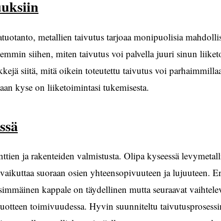
uuksiin
atuotanto, metallien taivutus tarjoaa monipuolisia mahdolli
mmin siihen, miten taivutus voi palvella juuri sinun liiket
erkkejä siitä, mitä oikein toteutettu taivutus voi parhaimmilla
vaan kyse on liiketoimintasi tukemisesta.
ssä
tien ja rakenteiden valmistusta. Olipa kyseessä levymetall
u vaikuttaa suoraan osien yhteensopivuuteen ja lujuuteen. Eri
nsimmäinen kappale on täydellinen mutta seuraavat vaihtele
otteen toimivuudessa. Hyvin suunniteltu taivutusprosessi