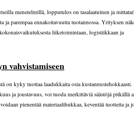
eilla menetelmillä, lopputulos on tasalaatuinen ja mittat
a ja parempaa ennakoitavuutta tuotannossa. Yrityksen nä
kokonaisvaikutuksesta liiketoimintaan, logistiikkaan ja
vyn vahvistamiseen
istä on kyky tuottaa laadukkaita osia kustannustehokkaasti.
us ja joustavuus, voi tuoda merkittäviä säästöjä pitkällä ai
voidaan pienentää materiaalihukkaa, keventää tuotteita ja j