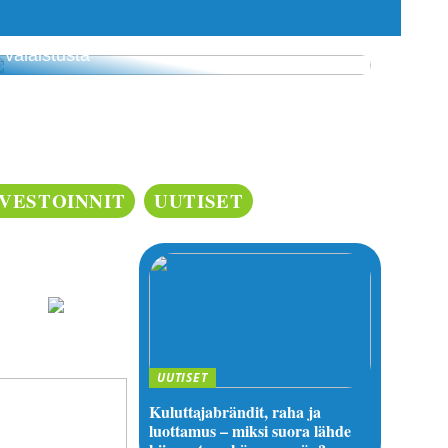
3 budjettiystävällistä tapaa luoda kodikasta
valaistusta
NVESTOINNIT
UUTISET
UUTISET
Kuluttajabrändit, raha ja
luottamus – miksi suora lähde