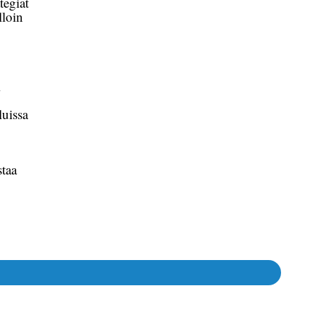
tegiat
lloin
i
luissa
staa