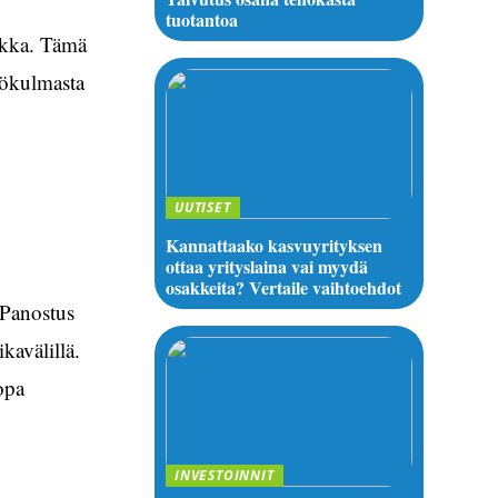
tuotantoa
arkka. Tämä
kökulmasta
UUTISET
Kannattaako kasvuyrityksen
ottaa yrityslaina vai myydä
osakkeita? Vertaile vaihtoehdot
 Panostus
kavälillä.
opa
INVESTOINNIT