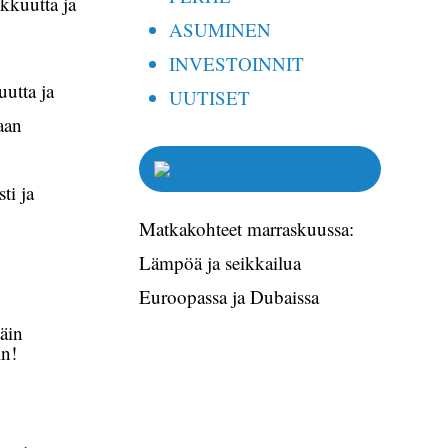
kkuutta ja
ASUMINEN
INVESTOINNIT
utta ja
UUTISET
taan
ti ja
Matkakohteet marraskuussa:
Lämpöä ja seikkailua
Euroopassa ja Dubaissa
näin
in!