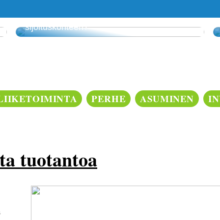
Voiko vedonlyönnistä tehdä kannattavan
sijoituskohteen?
LIIKETOIMINTA
PERHE
ASUMINEN
I
ta tuotantoa
n