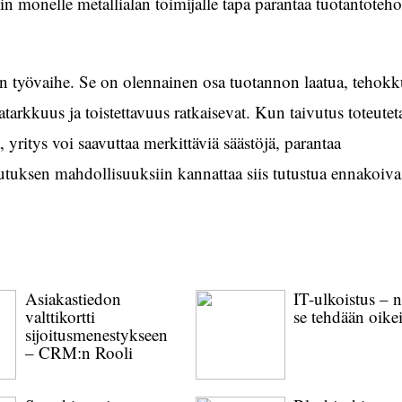
n monelle metallialan toimijalle tapa parantaa tuotantoteho
 työvaihe. Se on olennainen osa tuotannon laatua, tehokku
ttatarkkuus ja toistettavuus ratkaisevat. Kun taivutus toteute
 yritys voi saavuttaa merkittäviä säästöjä, parantaa
ivutuksen mahdollisuuksiin kannattaa siis tutustua ennakoivas
Asiakastiedon
IT-ulkoistus – 
valttikortti
se tehdään oike
sijoitusmenestykseen
– CRM:n Rooli