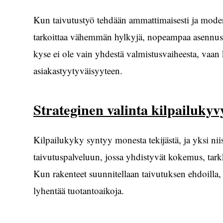
Kun taivutustyö tehdään ammattimaisesti ja modern
tarkoittaa vähemmän hylkyjä, nopeampaa asennust
kyse ei ole vain yhdestä valmistusvaiheesta, vaan 
asiakastyytyväisyyteen.
Strateginen valinta kilpailuky
Kilpailukyky syntyy monesta tekijästä, ja yksi ni
taivutuspalveluun, jossa yhdistyvät kokemus, tarkku
Kun rakenteet suunnitellaan taivutuksen ehdoilla, 
lyhentää tuotantoaikoja.