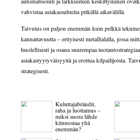
automatisointi ja tarkkuuteen keskittyminen ovatki
vahvistaa asiakassuhteita pitkällä aikavälillä.
Taivutus on paljon enemmän kuin pelkkä tekninen
kannattavuutta – erityisesti metallialalla, jossa mi
huolellisesti ja osana suurempaa tuotantostrategiaa,
asiakastyytyväisyyttä ja erottua kilpailijoista. Ta
strategisesti.
Kuluttajabrändit,
raha ja luottamus –
miksi suora lähde
kiinnostaa yhä
enemmän?