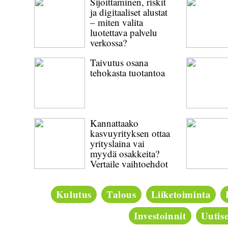
Sijoittaminen, riskit
ja digitaaliset alustat
– miten valita
luotettava palvelu
verkossa?
Taivutus osana
tehokasta tuotantoa
Kannattaako
kasvuyrityksen ottaa
yrityslaina vai
myydä osakkeita?
Vertaile vaihtoehdot
Kulutus
Talous
Liiketoiminta
Investoinnit
Uutise