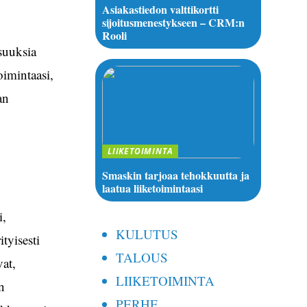
Asiakastiedon valttikortti
sijoitusmenestykseen – CRM:n
Rooli
suuksia
oimintaasi,
an
LIIKETOIMINTA
Smaskin tarjoaa tehokkuutta ja
laatua liiketoimintaasi
i,
KULUTUS
tyisesti
TALOUS
vat,
LIIKETOIMINTA
n
PERHE