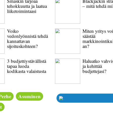
Smaskin tarjoaa
Blackjackin stra
tehokkuutta ja laatua
– mitä tehdä mi
liiketoimintaasi
Voiko
Miten yritys vo
vedonlyönnistä tehdä
säästää
kannattavan
markkinointiku
sijoituskohteen?
an?
3 budjettiystävällistä
Haluatko vahvi
tapaa luoda
ja kehittää
kodikasta valaistusta
budjettejasi?
Perhe
Asuminen
t