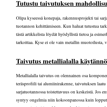
Tutustu taivutuksen mahdollis
Olipa kyseessä konepaja, rakennusprojekti tai sarj
tuotannon kehittämiseen. Kun haluat tutustua tarke
tästä artikkelista löydät hyödyllistä tietoa ja esim
tarkoittaa. Kyse ei ole vain metallin muotoilusta, 
Taivutus metallialalla käytännö
Metallialalla taivutus on olennainen osa komponent
teräsprofiili tai alumiinirakenne, taivutuksen laat
sarjatuotannossa toistettavuus on keskeistä. Jos e
syntyy ongelmia niin kokoonpanossa kuin lopputu