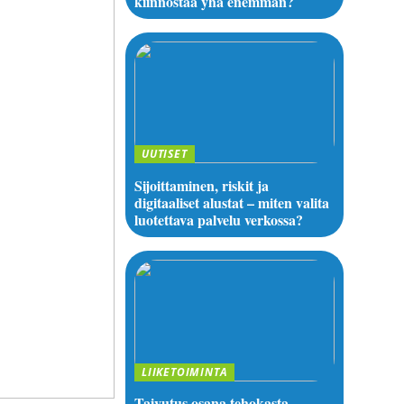
kiinnostaa yhä enemmän?
UUTISET
Sijoittaminen, riskit ja
digitaaliset alustat – miten valita
luotettava palvelu verkossa?
LIIKETOIMINTA
Taivutus osana tehokasta