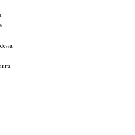
a
e
dessa.
uutta.