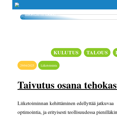
Smaskin tarjoaa tehokkuutta ja laatua
liiketoimintaasi
KULUTUS
TALOUS
29/04/2025
Liiketoiminta
Taivutus osana tehokas
Liiketoiminnan kehittäminen edellyttää jatkuvaa
optimointia, ja erityisesti teollisuudessa pienilläki