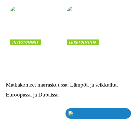
vaihtoehdot
INVESTOINNIT
LIIKETOIMINTA
Asiakastiedon valttikortti
Smaskin tarjoaa
sijoitusmenestykseen –
tehokkuutta ja laatua
CRM:n Rooli
liiketoimintaasi
Matkakohteet marraskuussa: Lämpöä ja seikkailua
Euroopassa ja Dubaissa