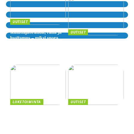
UUTISET
Kuluttajabrändit, raha ja
UUTISET
luottamus – miksi suora
Sijoittaminen, riskit ja
lähde kiinnostaa yhä
digitaaliset alustat – miten
enemmän?
valita luotettava palvelu
verkossa?
LIIKETOIMINTA
UUTISET
Taivutus osana tehokasta
Kannattaako
tuotantoa
kasvuyrityksen ottaa
yrityslaina vai myydä
osakkeita? Vertaile