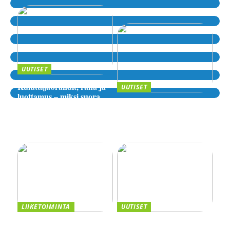
UUTISET
Kuluttajabrändit, raha ja
UUTISET
luottamus – miksi suora
Sijoittaminen, riskit ja
lähde kiinnostaa yhä
digitaaliset alustat – miten
enemmän?
valita luotettava palvelu
verkossa?
LIIKETOIMINTA
UUTISET
Taivutus osana tehokasta
Kannattaako