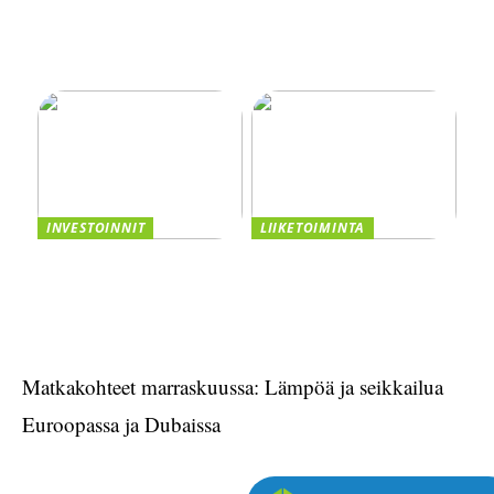
tuotantoa
kasvuyrityksen ottaa
yrityslaina vai myydä
osakkeita? Vertaile
vaihtoehdot
INVESTOINNIT
LIIKETOIMINTA
Asiakastiedon valttikortti
Smaskin tarjoaa
sijoitusmenestykseen –
tehokkuutta ja laatua
CRM:n Rooli
liiketoimintaasi
Matkakohteet marraskuussa: Lämpöä ja seikkailua
Euroopassa ja Dubaissa