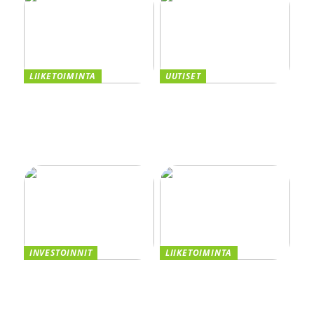
LIIKETOIMINTA
UUTISET
Taivutus osana tehokasta
Kannattaako
tuotantoa
kasvuyrityksen ottaa
yrityslaina vai myydä
osakkeita? Vertaile
vaihtoehdot
INVESTOINNIT
LIIKETOIMINTA
Asiakastiedon valttikortti
Smaskin tarjoaa
sijoitusmenestykseen –
tehokkuutta ja laatua
CRM:n Rooli
liiketoimintaasi