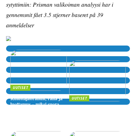
sytyttimiin: Prisman valikoiman analyysi har i
gennemsnit fået
3.5
stjerner baseret på
39
anmeldelser
UUTISET
Kuluttajabrändit, raha ja
UUTISET
luottamus – miksi suora
Sijoittaminen, riskit ja
lähde kiinnostaa yhä
digitaaliset alustat – miten
enemmän?
valita luotettava palvelu
verkossa?