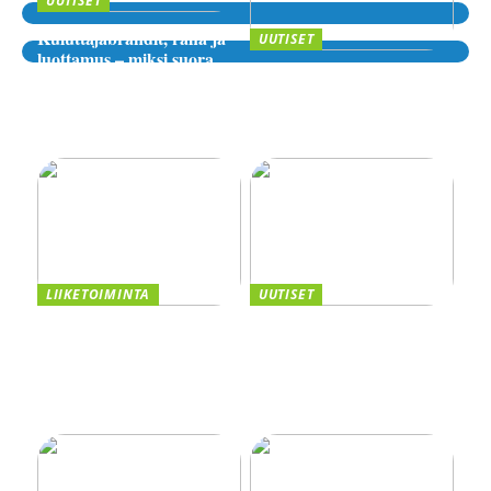
UUTISET
Kuluttajabrändit, raha ja
UUTISET
luottamus – miksi suora
Sijoittaminen, riskit ja
lähde kiinnostaa yhä
digitaaliset alustat – miten
enemmän?
valita luotettava palvelu
verkossa?
LIIKETOIMINTA
UUTISET
Taivutus osana tehokasta
Kannattaako
tuotantoa
kasvuyrityksen ottaa
yrityslaina vai myydä
osakkeita? Vertaile
vaihtoehdot