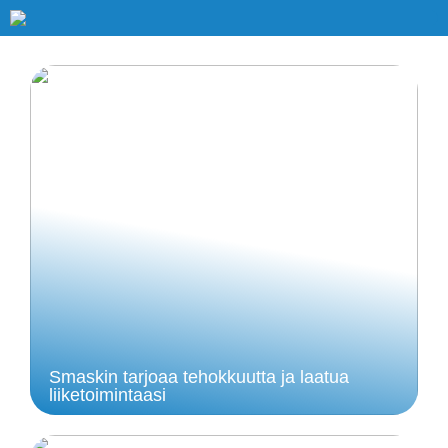
Smaskin tarjoaa tehokkuutta ja laatua
liiketoimintaasi