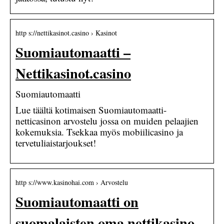
http s://nettikasinot.casino › Kasinot
Suomiautomaatti –
Nettikasinot.casino
Suomiautomaatti
Lue täältä kotimaisen Suomiautomaatti-
netticasinon arvostelu jossa on muiden pelaajien
kokemuksia. Tsekkaa myös mobiilicasino ja
tervetuliaistarjoukset!
http s://www.kasinohai.com › Arvostelu
Suomiautomaatti on
suomalaisten oma nettikasino.