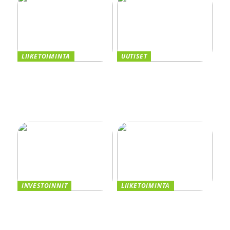
LIIKETOIMINTA
UUTISET
Taivutus osana tehokasta
Kannattaako
tuotantoa
kasvuyrityksen ottaa
yrityslaina vai myydä
osakkeita? Vertaile
vaihtoehdot
INVESTOINNIT
LIIKETOIMINTA
Asiakastiedon valttikortti
Smaskin tarjoaa
sijoitusmenestykseen –
tehokkuutta ja laatua
CRM:n Rooli
liiketoimintaasi