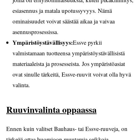
esiasennus ja matala upotussyvyys. Nämä
ominaisuudet voivat säästää aikaa ja vaivaa
asennusprosessissa.
Ympäristöystävällisyys:
Essve pyrkii
valmistamaan tuotteensa ympäristöystävällisistä
materiaaleista ja prosesseista. Jos ympäristöasiat
ovat sinulle tärkeitä, Essve-ruuvit voivat olla hyvä
valinta.
Ruuvinvalinta oppaassa
Ennen kuin valitset Bauhaus- tai Essve-ruuveja, on
tärkeää ottaa huomioon muutamia seikkoja.