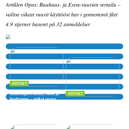
Artiklen Opas: Bauhaus- ja Essve-ruuvien vertailu –
valitse oikeat ruuvit käyttöösi har i gennemsnit fået
4.9
stjerner baseret på
32
anmeldelser
UUTISET
Kuluttajabrändit, raha ja
UUTISET
luottamus – miksi suora
Sijoittaminen, riskit ja
lähde kiinnostaa yhä
digitaaliset alustat – miten
enemmän?
valita luotettava palvelu
verkossa?