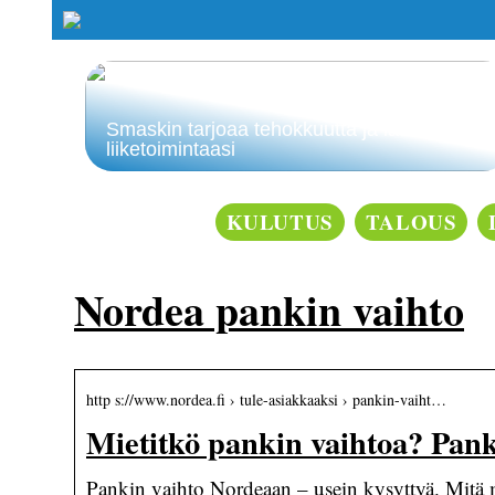
Smaskin tarjoaa tehokkuutta ja laatua
liiketoimintaasi
KULUTUS
TALOUS
Nordea pankin vaihto
http s://www.nordea.fi › tule-asiakkaaksi › pankin-vaiht…
Mietitkö pankin vaihtoa? Pan
Pankin vaihto Nordeaan – usein kysyttyä. Mitä