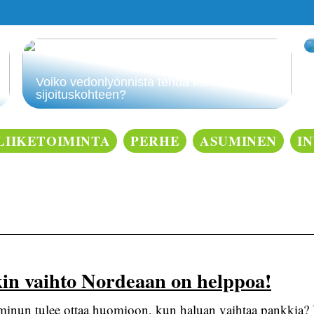
Voiko vedonlyönnistä tehdä kannattavan
sijoituskohteen?
LIIKETOIMINTA
PERHE
ASUMINEN
I
kin vaihto Nordeaan on helppoa!
 minun tulee ottaa huomioon, kun haluan vaihtaa pankkia?