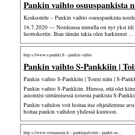
Pankin vaihto osuuspankista 
Keskustelu – Pankin vaihto osuuspankista norde
16.7.2020 — Nordeassa minulla on nyt yksi tili ja
luottokortin. Ihan tämän takia olen harkinnut …
http s://www.s-pankki.fi › pankin-vaihto
Pankin vaihto S-Pankkiin | To
Pankin vaihto S-Pankkiin | Toimi näin | S-Pank
Pankin vaihto S-Pankkiin. Hienoa, että olet k
asiointisi siirtämisessä toisesta pankista S-Pank
Pankin vaihdon voit hoitaa itse ohjeidemme avul
hoitaa pankin vaihdon yhdessä kuntoon.
http s://www.vertaaensin.fi › pankkipalvelut › pankit-su…