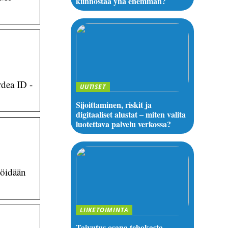
kiinnostaa yhä enemmän?
rdea ID -
UUTISET
Sijoittaminen, riskit ja
digitaaliset alustat – miten valita
luotettava palvelu verkossa?
löidään
LIIKETOIMINTA
Taivutus osana tehokasta