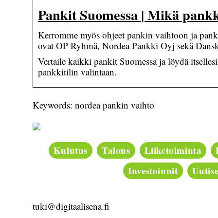
Pankit Suomessa | Mikä pankki
Kerromme myös ohjeet pankin vaihtoon ja pankk
ovat OP Ryhmä, Nordea Pankki Oyj sekä Dan
Vertaile kaikki pankit Suomessa ja löydä itsell
pankkitilin valintaan.
Keywords: nordea pankin vaihto
Kulutus
Talous
Liiketoiminta
Investoinnit
Uutise
tuki@digitaalisena.fi