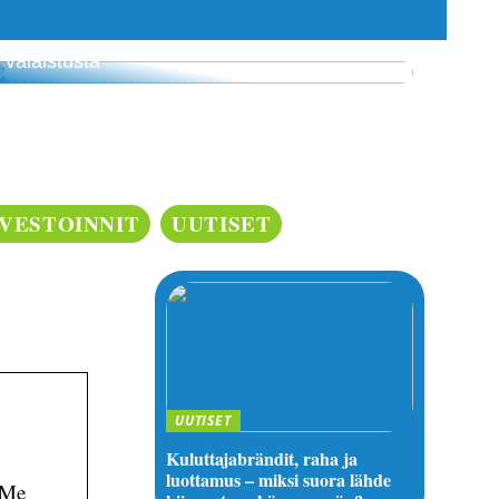
3 budjettiystävällistä tapaa luoda kodikasta
valaistusta
NVESTOINNIT
UUTISET
UUTISET
Kuluttajabrändit, raha ja
luottamus – miksi suora lähde
 Me