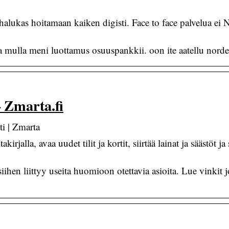
 halukas hoitamaan kaiken digisti. Face to face palvelua ei 
 mulla meni luottamus osuuspankkii. oon ite aatellu nord
– Zmarta.fi
ti | Zmarta
lla, avaa uudet tilit ja kortit, siirtää lainat ja säästöt ja s
ihen liittyy useita huomioon otettavia asioita. Lue vinkit 