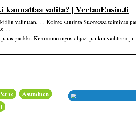
 kannattaa valita? | VertaaEnsin.fi
itilin valintaan. … Kolme suurinta Suomessa toimivaa pa
ske …
esi paras pankki. Kerromme myös ohjeet pankin vaihtoon ja
Perhe
Asuminen
t