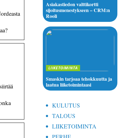
Asiakastiedon valttikortti
sijoitusmenestykseen – CRM:n
Nordeasta
Rooli
eaa?
LIIKETOIMINTA
Smaskin tarjoaa tehokkuutta ja
laatua liiketoimintaasi
iirtää
jonka
KULUTUS
TALOUS
LIIKETOIMINTA
PERHE