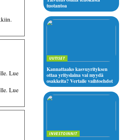
tuotantoa
kiin.
UUTISET
Kannattaako kasvuyrityksen
lle. Lue
ottaa yrityslaina vai myydä
osakkeita? Vertaile vaihtoehdot
lle. Lue
INVESTOINNIT