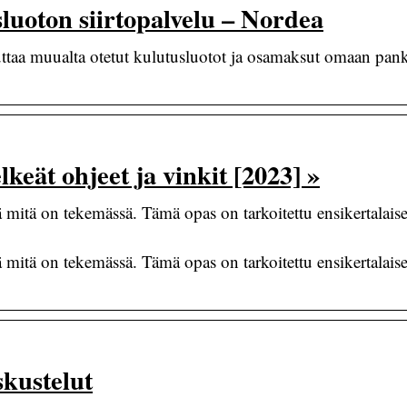
luoton siirtopalvelu – Nordea
uttaa muualta otetut kulutusluotot ja osamaksut omaan pank
…
keät ohjeet ja vinkit [2023] »
ä mitä on tekemässä. Tämä opas on tarkoitettu ensikertalaise
ä mitä on tekemässä. Tämä opas on tarkoitettu ensikertalaise
kustelut