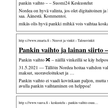
pankin vaihto – – Suomi24 Keskustelut
Nordea on hyvä valinta, jos olet digitaitoinen ja
saa. Äänestä. Kommentoi.
mikäs olis hyvä pankki mihkä vois vaihtaa koska
http s://www.zmarta.fi › Neuvot ja vinkit › Talousvinkit
Pankin vaihto ja lainan siirto 
Pankin vaihto 🔀 – näillä vinkeillä se käy helpos
31.5.2021 — Tällöin Nordea hoitaa vaihdon valtakirja
maksut, suoraveloitukset ja …
Pankin vaihto ei vaadi kovinkaan paljon, mutta si
avulla pankin vaihtaminen on helppoa!
http s://www.vauva.fi › keskustelu › pankin-vaihto-osuu…