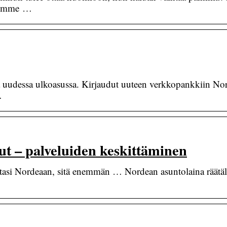
teemme …
ja uudessa ulkoasussa. Kirjaudut uuteen verkkopankkiin No
…
t – palveluiden keskittäminen
itasi Nordeaan, sitä enemmän … Nordean asuntolaina räätä