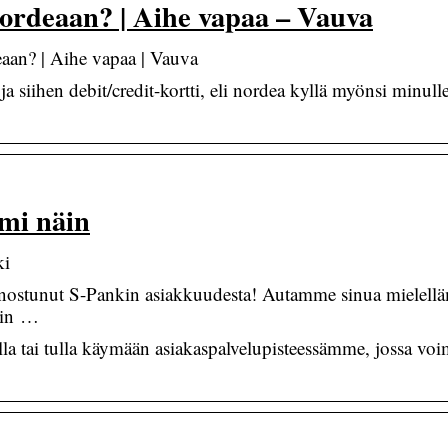
nordeaan? | Aihe vapaa – Vauva
aan? | Aihe vapaa | Vauva
 siihen debit/credit-kortti, eli nordea kyllä myönsi minull
imi näin
ki
iinnostunut S-Pankin asiakkuudesta! Autamme sinua mielel
kiin …
la tai tulla käymään asiakaspalvelupisteessämme, jossa vo