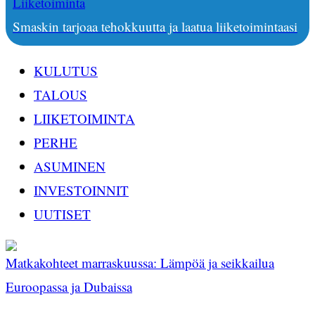
Liiketoiminta
Smaskin tarjoaa tehokkuutta ja laatua liiketoimintaasi
KULUTUS
TALOUS
LIIKETOIMINTA
PERHE
ASUMINEN
INVESTOINNIT
UUTISET
Matkakohteet marraskuussa: Lämpöä ja seikkailua
Euroopassa ja Dubaissa