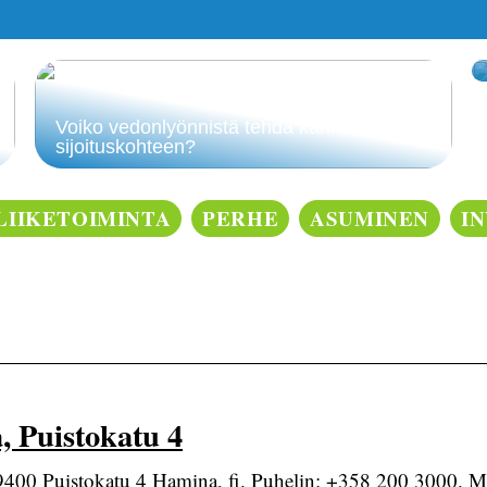
Voiko vedonlyönnistä tehdä kannattavan
sijoituskohteen?
LIIKETOIMINTA
PERHE
ASUMINEN
I
 Puistokatu 4
9400 Puistokatu 4 Hamina, fi. Puhelin: +358 200 3000. 