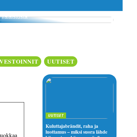
3 budjettiystävällistä tapaa luoda kodikasta
valaistusta
NVESTOINNIT
UUTISET
UUTISET
Kuluttajabrändit, raha ja
luottamus – miksi suora lähde
Muokkaa