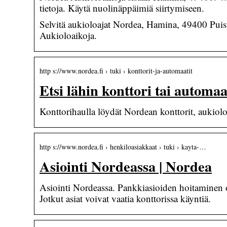
tietoja. Käytä nuolinäppäimiä siirtymiseen.
Selvitä aukioloajat Nordea, Hamina, 49400 Pui
Aukioloaikoja.
http s://www.nordea.fi › tuki › konttorit-ja-automaatit
Etsi lähin konttori tai automa
Konttorihaulla löydät Nordean konttorit, aukioloa
http s://www.nordea.fi › henkiloasiakkaat › tuki › kayta-…
Asiointi Nordeassa | Nordea
Asiointi Nordeassa. Pankkiasioiden hoitaminen o
Jotkut asiat voivat vaatia konttorissa käyntiä.