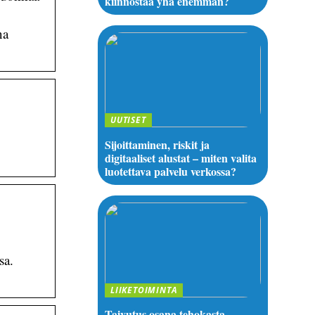
kiinnostaa yhä enemmän?
na
UUTISET
Sijoittaminen, riskit ja
digitaaliset alustat – miten valita
luotettava palvelu verkossa?
sa.
LIIKETOIMINTA
Taivutus osana tehokasta