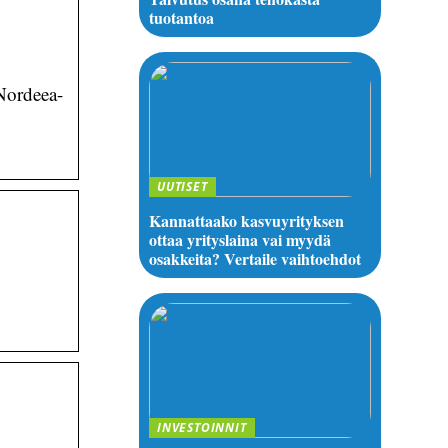
tuotantoa
Nordeea-
UUTISET
Kannattaako kasvuyrityksen
ottaa yrityslaina vai myydä
osakkeita? Vertaile vaihtoehdot
INVESTOINNIT