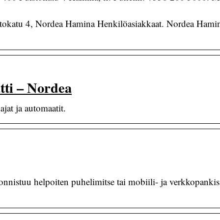
stokatu 4, Nordea Hamina Henkilöasiakkaat. Nordea Hami
atti – Nordea
jat ja automaatit.
nnistuu helpoiten puhelimitse tai mobiili- ja verkkopankis