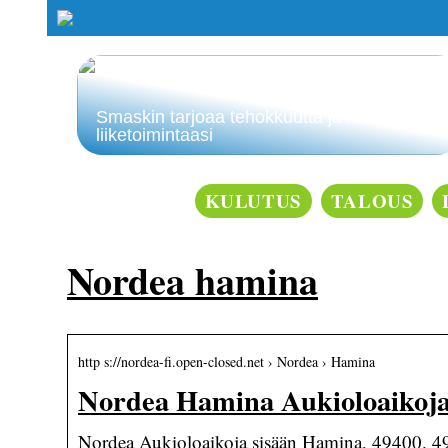
Smaskin tarjoaa tehokkuutta ja laatua
liiketoimintaasi
KULUTUS
TALOUS
Nordea hamina
http s://nordea-fi.open-closed.net › Nordea › Hamina
Nordea Hamina Aukioloaikoja,
Nordea Aukioloaikoja sisään Hamina, 49400. 4