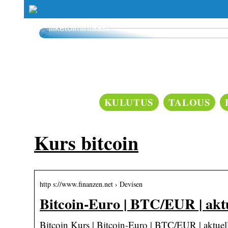
Smaskin tarjoaa tehokkuutta ja laatua
liiketoimintaasi
KULUTUS
TALOUS
Kurs bitcoin
http s://www.finanzen.net › Devisen
Bitcoin-Euro | BTC/EUR | akt
Bitcoin Kurs | Bitcoin-Euro | BTC/EUR | aktuel