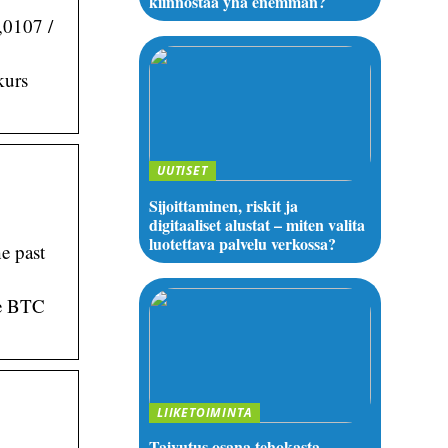
kiinnostaa yhä enemmän?
,0107 /
kurs
UUTISET
Sijoittaminen, riskit ja
digitaaliset alustat – miten valita
luotettava palvelu verkossa?
e past
ve BTC
LIIKETOIMINTA
Taivutus osana tehokasta