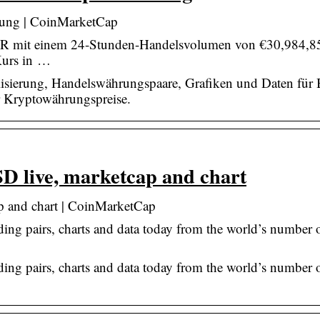
erung | CoinMarketCap
 EUR mit einem 24-Stunden-Handelsvolumen von €30,984,8
Kurs in …
talisierung, Handelswährungspaare, Grafiken und Daten für 
r Kryptowährungspreise.
SD live, marketcap and chart
ap and chart | CoinMarketCap
ading pairs, charts and data today from the world’s number 
ading pairs, charts and data today from the world’s number 