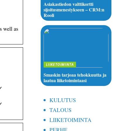
Asiakastiedon valttikortti
sijoitusmenestykseen – CRM:n
Rooli
s well as
LIIKETOIMINTA
Smaskin tarjoaa tehokkuutta ja
laatua liiketoimintaasi
 ✓
KULUTUS
 ✓
TALOUS
LIIKETOIMINTA
PERHE