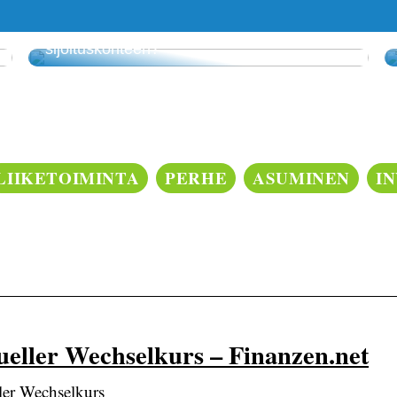
Voiko vedonlyönnistä tehdä kannattavan
sijoituskohteen?
LIIKETOIMINTA
PERHE
ASUMINEN
I
ueller Wechselkurs – Finanzen.net
ler Wechselkurs