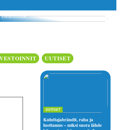
3 budjettiystävällistä tapaa luoda kodikasta
valaistusta
NVESTOINNIT
UUTISET
UUTISET
Kuluttajabrändit, raha ja
luottamus – miksi suora lähde