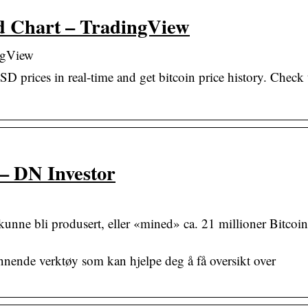
d Chart – TradingView
ngView
D prices in real-time and get bitcoin price history. Check 
– DN Investor
unne bli produsert, eller «mined» ca. 21 millioner Bitcoin
…
nende verktøy som kan hjelpe deg å få oversikt over